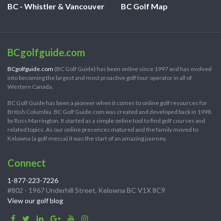
BC - Whistler & Vancouver
BC Golf Map
BCgolfguide.com
BCgolfguide.com
(BC Golf Guide) has been online since 1997 and has evolved
into becoming the largest and most proactive golf tour operator in all of
Western Canada.
BC Golf Guide has been a pioneer when it comes to online golf resources for
British Columbia. BC Golf Guide.com was created and developed back in 1998
by Ross Marrington. It started as a simple online tool to find golf courses and
related topics. As our online presences matured and the family moved to
Kelowna (a golf mecca) it was the start of an amazing journey.
Connect
1-877-223-7226
#802 - 1967 Underhill Street, Kelowna BC V1X 8C9
View our golf blog