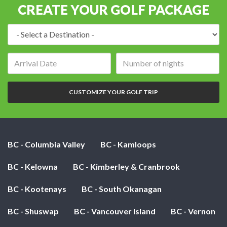
CREATE YOUR GOLF PACKAGE
Destination:
Arrival
Number
date:
of
nights:
CUSTOMIZE YOUR GOLF TRIP
BC - Columbia Valley
BC - Kamloops
BC - Kelowna
BC - Kimberley & Cranbrook
BC - Kootenays
BC - South Okanagan
BC - Shuswap
BC - Vancouver Island
BC - Vernon