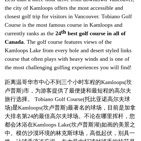
the city of Kamloops offers the most accessible and
closest golf trip for visitors in Vancouver. Tobiano Golf
Course is the most famous course in Kamloops and
th
currently ranks as the
24
best golf course in all of
Canada
. The golf course features views of the
Kamloops Lake from every hole and desert styled links
course that often plays with heavy winds and is one of
the most challenging golfing experiences you will find!
距离温哥华市中心不到三个小时车程的
Kamloops
(
坎
卢普斯
)
市
，为游客提供了最便捷和最短程的高尔夫
旅行选择
。
Tobiano Golf Course
(
托比亚诺高尔夫球
场
)
是
Kamloops
(
坎卢普斯
)
最著名的球场
，
目前是加拿
大排名
第
24
的
最
佳高尔夫球场。不论在哪里挥杆
，
您
都会沐浴在
Kamloops Lake(
坎卢普斯湖
)
如画的美景之
中。模仿沙漠环境的林克斯球场
，
高低起伏
，
别具一