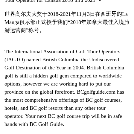
世界高尔夫大奖于
2018-2021
年
11
月
3
日在西
班牙的
La
Manga
俱乐部正式授予我们
“
2018
年加拿大最佳入境旅
游运营商
”
称号。
The International Association of Golf Tour Operators
(IAGTO) named British Columbia the Undiscovered
Golf Destination of the Year in 2004. British Columbia
golf is still a hidden golf gem compared to worldwide
options, however we are working hard to put our
province on the global forefront. BCgolfguide.com has
the most comprehensive offerings of BC golf courses,
hotels, and BC golf resorts than any other tour
operator. Your next BC golf course trip will be in safe
hands with BC Golf Guide.