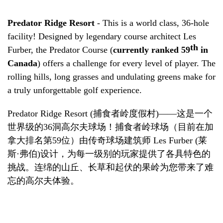
Predator Ridge Resort
- This is a world class, 36-hole
facility! Designed by legendary course architect Les
th
Furber, the Predator Course (
currently ranked 59
in
Canada
) offers a challenge for every level of player. The
rolling hills, long grasses and undulating greens make for
a truly unforgettable golf experience.
Predator Ridge Resort (
捕食者岭度假村
)——
这是一个
世界级的
36
洞
高尔夫球场
！捕食者岭
球场
（
目前在加
拿大排名第
59
位
）
由传奇球场建筑师
Les Furber (
莱
斯
·
弗伯
)
设计
，
为每一级别的玩家提供了各具特色的
挑战。连绵的山丘、长草和起伏的果岭为您带来了难
忘的高尔夫体验。