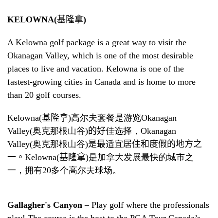
KELOWNA
(
基隆拿
)
A Kelowna golf package is a great way to visit the
Okanagan Valley, which is one of the most desirable
places to live and vacation. Kelowna is one of the
fastest-growing cities in Canada and is home to more
than 20 golf courses.
Kelowna(
基隆拿
)
高尔夫套餐是游览
Okanagan
Valley(
奥克那根山谷
)
的好
佳选择
，
Okanagan
Valley(
奥克那根山谷
)
是最
适宜
居住和度假的地方之
一。
Kelowna(
基隆拿
)
是加拿大发展最快的城市之
一
，
拥有
20
多个高尔夫球场。
Gallagher's Canyon
– Play golf where the professionals
play! The course is the host to the PGA Tour Canada’s