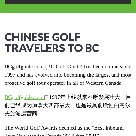
CHINESE GOLF
TRAVELERS TO BC
BCgolfguide.com (BC Golf Guide) has been online since
1997 and has evolved into becoming the largest and most
proactive golf tour operator in all of Western Canada.
BCgolfguide.com
自
1997
年上线以来不断发展壮大，目
前已经成为加拿大西部最大，也是最具前瞻性的高尔
夫旅游运营商。
The World Golf Awards deemed us the "Best Inbound
Tour Operator for Canada 2018 thru 2021" -