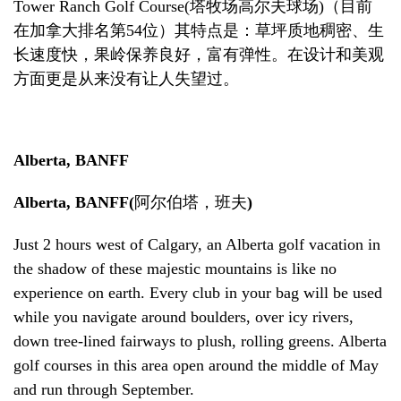
Tower Ranch Golf Course(
塔牧场高尔夫球场
)
（
目前
在加拿大排名第
54
位）
其特点是
：
草坪质地稠密、生
长速度快
，
果岭保养良好
，
富有弹性。在设计和美观
方面更是从来没有让人失望过。
Alberta, BANFF
Alberta, BANFF
(
阿尔伯塔
，
班夫
)
Just 2 hours west of Calgary, an Alberta golf vacation in
the shadow of these majestic mountains is like no
experience on earth. Every club in your bag will be used
while you navigate around boulders, over icy rivers,
down tree-lined fairways to plush, rolling greens. Alberta
golf courses in this area open around the middle of May
and run through September.