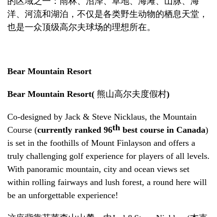
的区域之一：雨林、沼泽、草地、海滩、山脉、海
洋、河流和湖泊，不仅是各类野生动物的栖息天堂，
也是一众顶级高尔夫球场的理想所在。
Bear Mountain Resort
Bear Mountain Resort(
熊山高尔夫度假村
)
Co-designed by Jack & Steve Nicklaus, the Mountain
th
Course (
currently ranked 96
best course in Canada
)
is set in the foothills of Mount Finlayson and offers a
truly challenging golf experience for players of all levels.
With panoramic mountain, city and ocean views set
within rolling fairways and lush forest, a round here will
be an unforgettable experience!