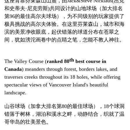
这座背靠芬莱森山山麓，由
Jack&Steve Nicklaus
(
杰克
和史蒂夫
·
尼克劳斯
)
共同设计的山地球场（加大排名
第
96
的最佳高尔夫球场），为不同级别的玩家提供了
极具挑战的高尔夫体验。在这里
芬莱森山
，城市和海
滨的美景净收眼底，起伏错落的球道分布在苍翠之
间，犹如滂沱画卷中的点睛之笔，怎能不教人神往。
th
The Valley Course (
ranked 80
best course in
Canada
) meanders through forest, borders lakes, and
traverses creeks throughout its 18 holes, while offering
spectacular views of Vancouver Island's beautiful
landscape.
山谷球场（加拿大排名第
80
的最佳球场），
18
个球洞
错落于树林，湖泊和溪水之畔，动静结合，织就了温
哥华岛的壮美景色。